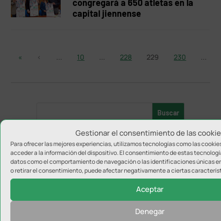
congregará a 650 atletas en la
capital jiennense
«
‹
...
10
...
228
229
230
...
Gestionar el consentimiento de las cooki
Para ofrecer las mejores experiencias, utilizamos tecnologías como las cookie
acceder a la información del dispositivo. El consentimiento de estas tecnologí
datos como el comportamiento de navegación o las identificaciones únicas en 
o retirar el consentimiento, puede afectar negativamente a ciertas característ
Categorías destacadas
Aceptar
Real Jaén
Denegar
Jaén FS