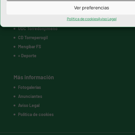
Ver preferencias
Linares Deportivo
Atlético Mancha Real
Política de cookies
Aviso Legal
UDC Torredonjimeno
CD Torreperogil
Mengíbar FS
+ Deporte
Más información
Fotogalerías
Anunciantes
Aviso Legal
Política de cookies