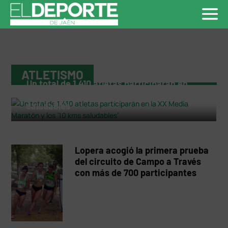
ATLETISMO
Un total de 1.410 atletas participarán en
la XX Media Maratón y los ’10 kms
saludables’
Lopera acogió la primera prueba
del circuito de Campo a Través
con más de 700 participantes