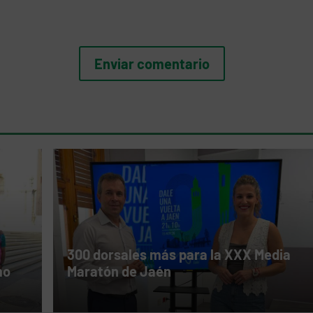
300 dorsales más para la XXX Media
mo
Maratón de Jaén