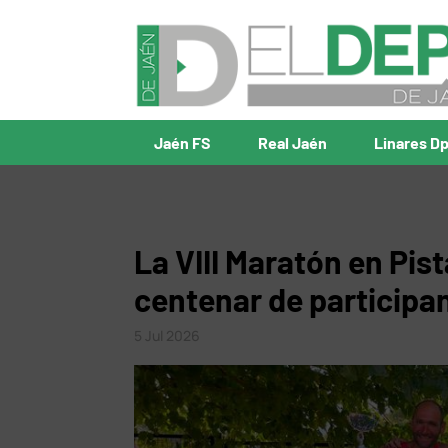
Jaén FS
Real Jaén
Linares D
La VIII Maratón en Pis
centenar de participa
5 Jul 2026