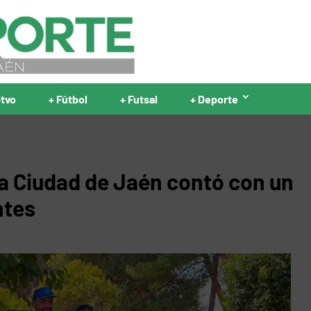
ptvo
+ Fútbol
+ Futsal
+ Deporte
ta Ciudad de Jaén contó con un
ntes