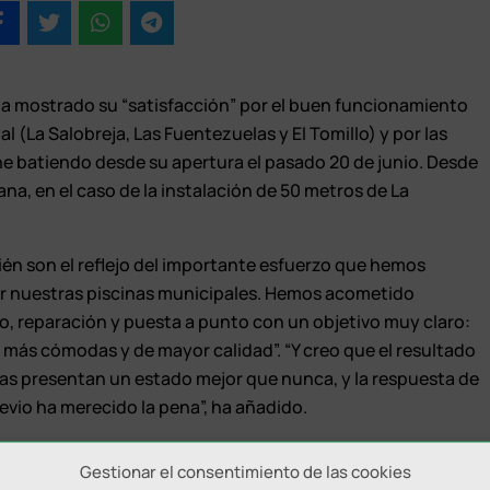
 ha mostrado su “satisfacción” por el buen funcionamiento
al (La Salobreja, Las Fuentezuelas y El Tomillo) y por las
ene batiendo desde su apertura el pasado 20 de junio. Desde
ana, en el caso de la instalación de 50 metros de La
én son el reflejo del importante esfuerzo que hemos
ar nuestras piscinas municipales. Hemos acometido
 reparación y puesta a punto con un objetivo muy claro:
s más cómodas y de mayor calidad”. “Y creo que el resultado
inas presentan un estado mejor que nunca, y la respuesta de
evio ha merecido la pena”, ha añadido.
 se ha batido la cifra de 3.000 bañistas llegando a 3.087. Más
Gestionar el consentimiento de las cookies
as sus dimensiones, se han dado cita en la piscina de Las