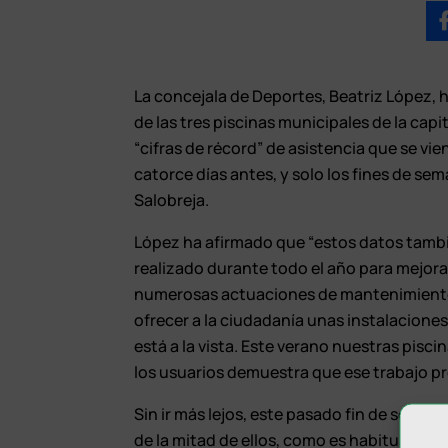
La concejala de Deportes, Beatriz López,
de las tres piscinas municipales de la capit
“cifras de récord” de asistencia que se vi
catorce días antes, y solo los fines de sem
Salobreja.
López ha afirmado que “estos datos tambi
realizado durante todo el año para mejor
numerosas actuaciones de mantenimiento,
ofrecer a la ciudadanía unas instalacione
está a la vista. Este verano nuestras pisc
los usuarios demuestra que ese trabajo pr
Sin ir más lejos, este pasado fin de semana
de la mitad de ellos, como es habitual dad