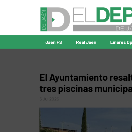
Jaén FS
Real Jaén
Linares D
El Ayuntamiento resalt
tres piscinas municip
6 Jul 2026