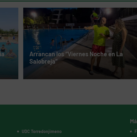
ia
Arrancan los “Viernes Noche en La
Salobreja”
Má
UDC Torredonjimeno
F