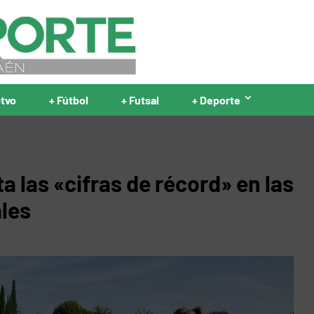
ptvo
+ Fútbol
+ Futsal
+ Deporte
a las «cifras de récord» en las
ales