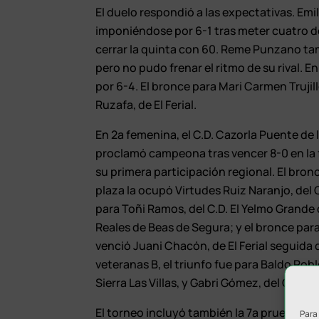
El duelo respondió a las expectativas. Emi
imponiéndose por 6-1 tras meter cuatro de
cerrar la quinta con 60. Reme Punzano tamb
pero no pudo frenar el ritmo de su rival. 
por 6-4. El bronce para Mari Carmen Trujill
Ruzafa, de El Ferial.
En 2ª femenina, el C.D. Cazorla Puente de 
proclamó campeona tras vencer 8-0 en la fi
su primera participación regional. El bro
plaza la ocupó Virtudes Ruiz Naranjo, del C
para Toñi Ramos, del C.D. El Yelmo Grande
Reales de Beas de Segura; y el bronce para
venció Juani Chacón, de El Ferial seguida
veteranas B, el triunfo fue para Baldo Roble
Sierra Las Villas, y Gabri Gómez, del Cazor
El torneo incluyó también la 7ª prueba del 
Para