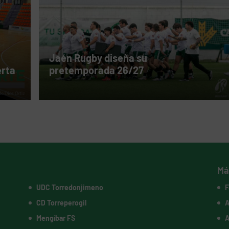
Jaén Rugby diseña su
erta
pretemporada 26/27
Má
UDC Torredonjimeno
F
CD Torreperogil
A
Mengíbar FS
A