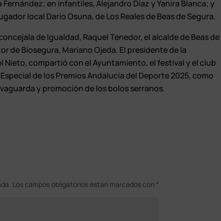
Fernández; en infantiles, Alejandro Díaz y Yanira Blanca; y
 jugador local Darío Osuna, de Los Reales de Beas de Segura.
 concejala de Igualdad, Raquel Tenedor, el alcalde de Beas de
tor de Biosegura, Mariano Ojeda. El presidente de la
Nieto, compartió con el Ayuntamiento, el festival y el club
 Especial de los Premios Andalucía del Deporte 2025, como
lvaguarda y promoción de los bolos serranos.
ada.
Los campos obligatorios están marcados con
*