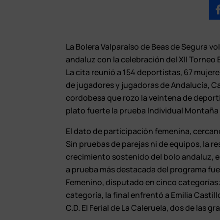
La Bolera Valparaíso de Beas de Segura vol
andaluz con la celebración del XII Torneo 
La cita reunió a 154 deportistas, 67 mujer
de jugadores y jugadoras de Andalucía, C
cordobesa que rozo la veintena de deport
plato fuerte la prueba Individual Montaña 
El dato de participación femenina, cercano
Sin pruebas de parejas ni de equipos, la 
crecimiento sostenido del bolo andaluz, 
a prueba más destacada del programa fue
Femenino, disputado en cinco categorías: 
categoría, la final enfrentó a Emilia Castil
C.D. El Ferial de La Caleruela, dos de las 