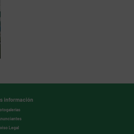
s información
otogalerías
nunciantes
viso Legal