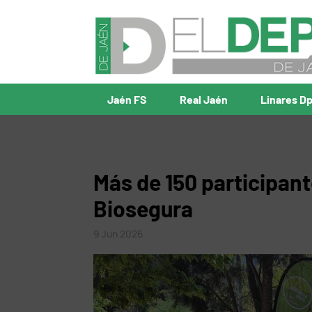
Jaén FS
Real Jaén
Linares D
Más de 150 participant
Biosegura
9 Jun 2026