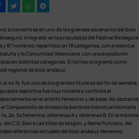
vió a convertirse en uno de los grandes escenarios del bolo
Biosegura, integrado en la propuestas del Festival Biosegura
es y 87 hombres, repartidos en 18 categorías, con presencia
ataluña y la Comunidad Valenciana, con una expedición
istas en distintas categorías. El torneo programó como
del regional de bolo andaluz.
 al 44 %, fue uno de los grandes titulares del fin de semana.
respuesta deportiva fue muy notable y confirma el
especialmente en el ámbito femenino y de base. No obstante
 el Campeonato de Andalucía Iberdrola Individual Montaña
1ª, 2ª, 3ª femenina, veteranas A y veteranas B. En la máxima
lo, del C.D. Sierra Las Villas de Mogón, y Reme Punzano, del
grandes referencias actuales del bolo andaluz femenino.