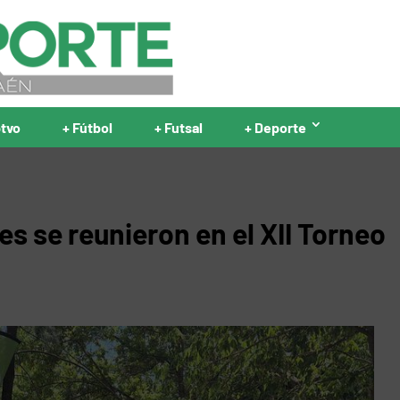
ptvo
+ Fútbol
+ Futsal
+ Deporte
es se reunieron en el XII Torneo