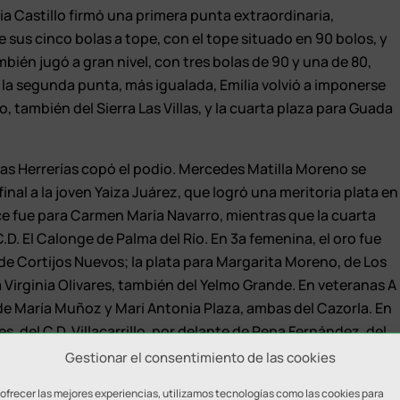
lia Castillo firmó una primera punta extraordinaria,
 sus cinco bolas a tope, con el tope situado en 90 bolos, y
ién jugó a gran nivel, con tres bolas de 90 y una de 80,
En la segunda punta, más igualada, Emilia volvió a imponerse
o, también del Sierra Las Villas, y la cuarta plaza para Guada
las Herrerías copó el podio. Mercedes Matilla Moreno se
nal a la joven Yaiza Juárez, que logró una meritoria plata en
nce fue para Carmen María Navarro, mientras que la cuarta
.D. El Calonge de Palma del Río. En 3ª femenina, el oro fue
 de Cortijos Nuevos; la plata para Margarita Moreno, de Los
 Virginia Olivares, también del Yelmo Grande. En veteranas A
 de María Muñoz y Mari Antonia Plaza, ambas del Cazorla. En
s, del C.D. Villacarrillo, por delante de Pepa Fernández, del
la Puente de las Herrerías.
Gestionar el consentimiento de las cookies
Circuito Regional Aceite Puerta de las Villas. En 1ª
 ofrecer las mejores experiencias, utilizamos tecnologías como las cookies para