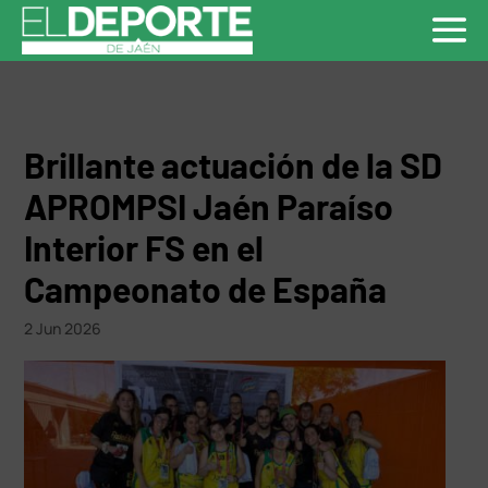
Brillante actuación de la SD
APROMPSI Jaén Paraíso
Interior FS en el
Campeonato de España
2 Jun 2026