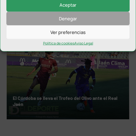
Aceptar
El Real Jaén firma al lateral David Márquez
Denegar
Ver preferencias
Política de cookies
Aviso Legal
El Córdoba se lleva el Trofeo del Olivo ante el Real
Jaén