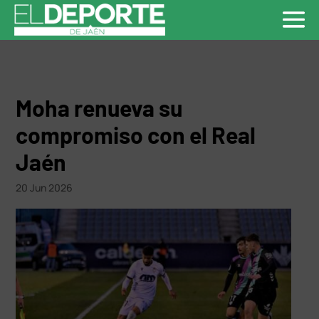
Moha renueva su
compromiso con el Real
Jaén
20 Jun 2026