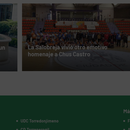
La Salobreja vivió otro emotivo
 un
homenaje a Chus Castro
Má
UDC Torredonjimeno
F
CD Torreperogil
A