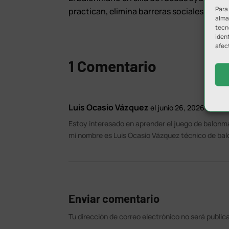
Para
practican, elimina barreras sociales y fo
almac
tecn
ident
afec
1 Comentario
Luis Ocasio Vázquez
el junio 26, 2026 a las 1
Estoy interesado en aprender el juego de balonman
mi nombre es Luis Ocasio Vázquez técnico de bal
Enviar comentario
Tu dirección de correo electrónico no será public