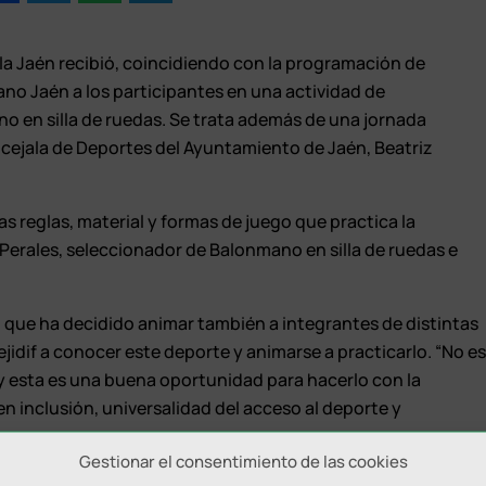
la Jaén recibió, coincidiendo con la programación de
no Jaén a los participantes en una actividad de
no en silla de ruedas. Se trata además de una jornada
ncejala de Deportes del Ayuntamiento de Jaén, Beatriz
las reglas, material y formas de juego que practica la
Perales, seleccionador de Balonmano en silla de ruedas e
b, que ha decidido animar también a integrantes de distintas
idif a conocer este deporte y animarse a practicarlo. “No e
y esta es una buena oportunidad para hacerlo con la
en inclusión, universalidad del acceso al deporte y
Gestionar el consentimiento de las cookies
 mejora de la movilidad funcional de las personas que lo