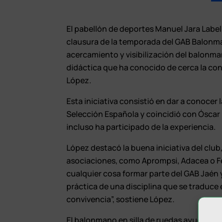
El pabellón de deportes Manuel Jara Label
clausura de la temporada del GAB Balonma
acercamiento y visibilización del balonma
didáctica que ha conocido de cerca la co
López.
Esta iniciativa consistió en dar a conocer 
Selección Española y coincidió con Óscar 
incluso ha participado de la experiencia.
López destacó la buena iniciativa del clu
asociaciones, como Aprompsi, Adacea o Fej
cualquier cosa formar parte del GAB Jaén 
práctica de una disciplina que se traduce 
convivencia”, sostiene López.
El balonmano en silla de ruedas ayuda a la