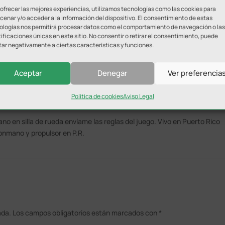
 ofrecer las mejores experiencias, utilizamos tecnologías como las cookies para
menta la autonomía personal.
enar y/o acceder a la información del dispositivo. El consentimiento de estas
ologías nos permitirá procesar datos como el comportamiento de navegación o las
ificaciones únicas en este sitio. No consentir o retirar el consentimiento, puede
tar negativamente a ciertas características y funciones.
Aceptar
Denegar
Ver preferencia
Política de cookies
Aviso Legal
9:56
o en silla de rueda envíame las reglas del juego. Vivo en Puerto Rico
onmano y propulsor en P.R.
ada.
Los campos obligatorios están marcados con
*