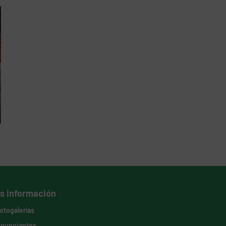
s información
otogalerías
nunciantes