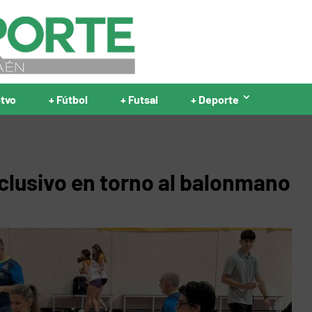
ptvo
+ Fútbol
+ Futsal
+ Deporte
clusivo en torno al balonmano