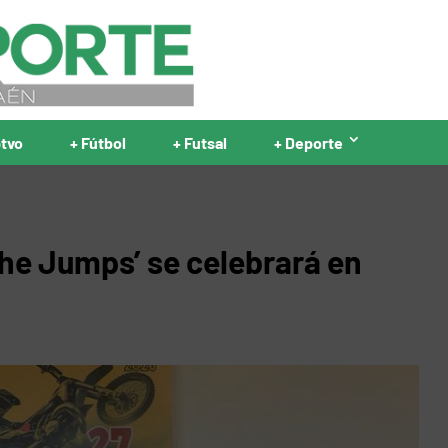
ptvo
+ Fútbol
+ Futsal
+ Deporte
 the Jumps’ se celebrará en