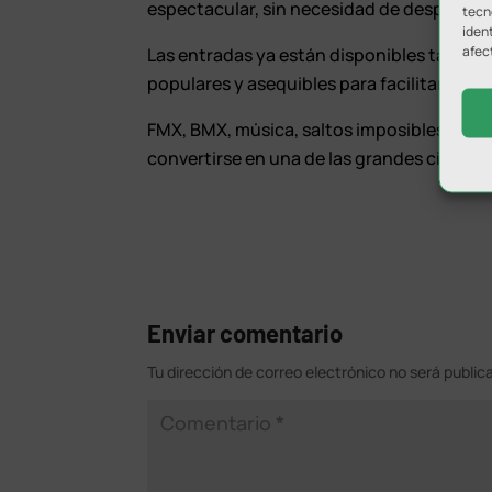
espectacular, sin necesidad de desplazars
tecn
ident
afec
Las entradas ya están disponibles tanto o
populares y asequibles para facilitar la as
FMX, BMX, música, saltos imposibles y lo
convertirse en una de las grandes citas d
Enviar comentario
Tu dirección de correo electrónico no será public