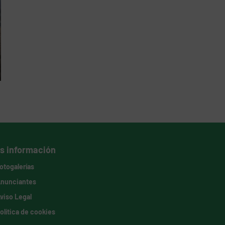
s información
otogalerías
nunciantes
viso Legal
olítica de cookies