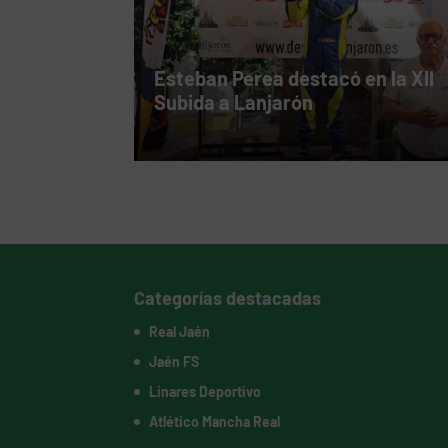
Esteban Perea destacó en la XII
Subida a Lanjarón
Categorías destacadas
Real Jaén
Jaén FS
Linares Deportivo
Atlético Mancha Real