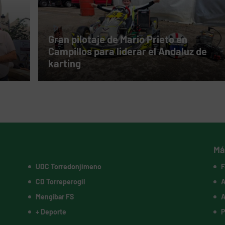
Gran pilotaje de Mario Prieto en
Campillos para liderar el Andaluz de
karting
Má
UDC Torredonjimeno
F
CD Torreperogil
A
Mengíbar FS
A
+ Deporte
P