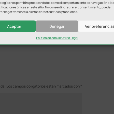
e a otras ciudades”.
ologías nos permitirá procesar datos como el comportamiento de navegación o las
ificaciones únicas en este sitio. No consentir o retirar el consentimiento, puede
tar negativamente a ciertas características y funciones.
nline como en distintos puntos físicos de venta, con precios
istencia de todos los públicos.
Aceptar
Denegar
Ver preferencia
s mejores pilotos del momento en una noche que promete
el verano en Úbeda.
Política de cookies
Aviso Legal
ada.
Los campos obligatorios están marcados con
*