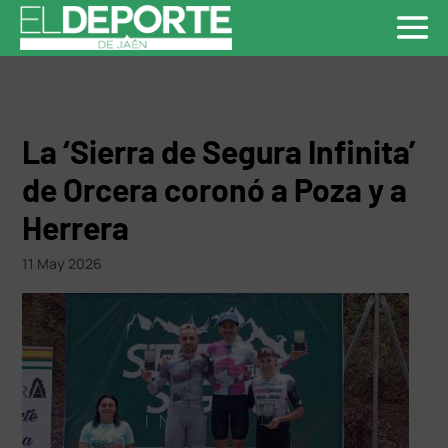
La ‘Sierra de Segura Infinita’
de Orcera coronó a Poza y a
Herrera
11 May 2026