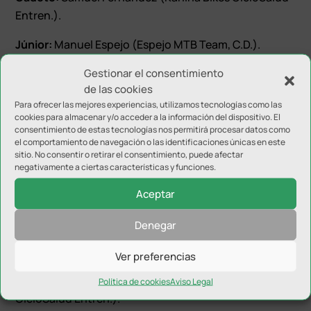
Entren.).
Júnior:
Manuel Espejo (Espejo MTB Team, C.D.).
Gestionar el consentimiento
Sub23:
Daniel Guirado (Sierra de Segura 2015, C.D.) y
de las cookies
Ana María Mena (Kanina Bikes CicloSalud Entren.).
Para ofrecer las mejores experiencias, utilizamos tecnologías como las
cookies para almacenar y/o acceder a la información del dispositivo. El
Élite:
Francisco Javier Poza (Kanina Bikes CicloSalud
consentimiento de estas tecnologías nos permitirá procesar datos como
Entren.) y María Dolores Herrera (Kanina Bikes
el comportamiento de navegación o las identificaciones únicas en este
sitio. No consentir o retirar el consentimiento, puede afectar
CicloSalud Entren.).
negativamente a ciertas características y funciones.
Máster 30:
José Ramón Molina (Kanina Bikes
Aceptar
CicloSalud Entren.).
Denegar
Máster 40:
José Antonio Sánchez (Lietor Nutrición
Coferpu, C.D.).
Ver preferencias
Máster 50:
Antonio David Montoya (Kanina Bikes
Política de cookies
Aviso Legal
CicloSalud Entren.).