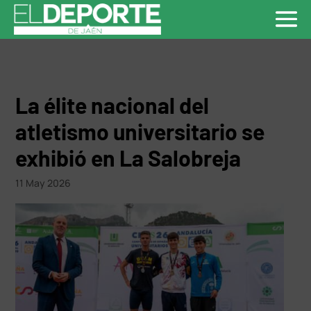
La élite nacional del
atletismo universitario se
exhibió en La Salobreja
11 May 2026