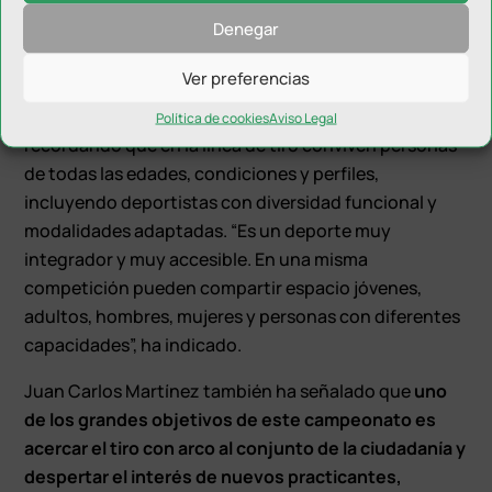
una convivencia muy positiva entre quienes lo
Denegar
practican”,
ha explicado.
Ver preferencias
El presidente del club ha subrayado además
el
carácter integrador e inclusivo del tiro con arco
,
Política de cookies
Aviso Legal
recordando que en la línea de tiro conviven personas
de todas las edades, condiciones y perfiles,
incluyendo deportistas con diversidad funcional y
modalidades adaptadas. “Es un deporte muy
integrador y muy accesible. En una misma
competición pueden compartir espacio jóvenes,
adultos, hombres, mujeres y personas con diferentes
capacidades”, ha indicado.
Juan Carlos Martínez también ha señalado que
uno
de los grandes objetivos de este campeonato es
acercar el tiro con arco al conjunto de la ciudadanía y
despertar el interés de nuevos practicantes,