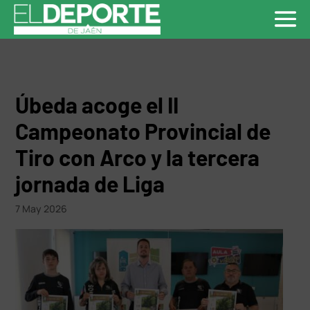
Úbeda acoge el II
Campeonato Provincial de
Tiro con Arco y la tercera
jornada de Liga
7 May 2026