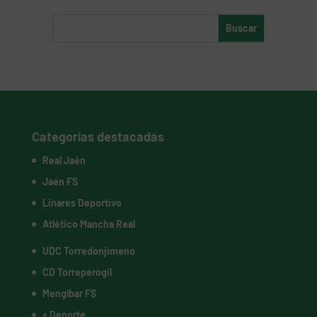
Categorías destacadas
Real Jaén
Jaén FS
Linares Deportivo
Atlético Mancha Real
UDC Torredonjimeno
CD Torreperogil
Mengíbar FS
+ Deporte