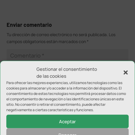
Enviar comentario
Tu dirección de correo electrónico no será publicada.
Los
campos obligatorios están marcados con
*
Gestionar el consentimiento
de las cookies
Para ofrecer las mejores experiencias, utilizamos tecnologías como las
cookies para almacenar y/o acceder a la información del dispositivo. El
consentimiento de estas tecnologías nos permitirá procesar datos como
el comportamiento de navegación o las identificaciones únicas en este
sitio. No consentir o retirar el consentimiento, puede afectar
negativamente a ciertas características y funciones.
Aceptar
Denegar