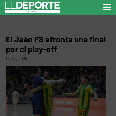
El Jaén FS afronta una final
por el play-off
16 May 2026