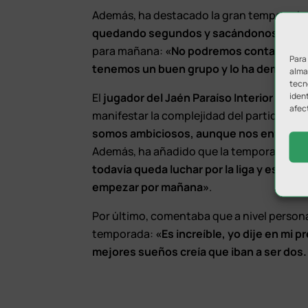
Además, ha destacado la gran temporada 
quedando segundos y sacándonos much
para mañana:
«No podremos contar con P
Para
tenemos un buen grupo y lo ha demostra
almac
tecn
ident
El
jugador del Jaén Paraíso Interior FS, E
afec
manifestar la complejidad del partido de
somos ambiciosos, aunque nos enfrentam
Además, ha añadido que la temporada del 
todavía queda luchar por la liga y estar e
empezar por mañana»
.
Por último, comentaba que a nivel persona
temporada:
«Es increíble, yo dije en mi p
mejores sueños creía que iban a ser dos.