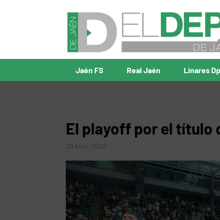
Jaén FS
Real Jaén
Linares D
El playoff por el títul
28 May 2026