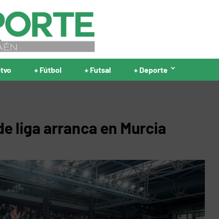
ptvo
+ Fútbol
+ Futsal
+ Deporte
o de liga arranca en Murcia