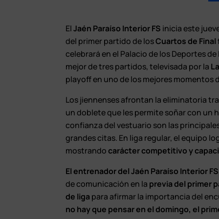
El
Jaén Paraíso Interior FS
inicia este juev
del primer partido de los
Cuartos de Final 
celebrará en el Palacio de los Deportes de 
mejor de tres partidos, televisada por la
L
playoff en uno de los mejores momentos de
Los jiennenses afrontan la eliminatoria tr
un doblete que les permite soñar con un his
confianza del vestuario son las principal
grandes citas. En liga regular, el equipo lo
mostrando
carácter competitivo y capac
El entrenador del Jaén Paraíso Interior F
de comunicación en la
previa del primer pa
de liga
para afirmar la importancia del e
no hay que pensar en el domingo, el prim