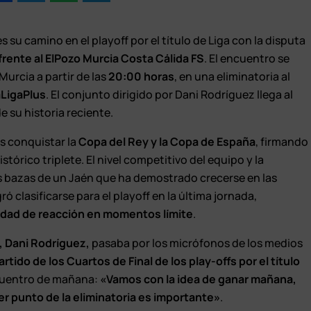
es su camino en el playoff por el título de Liga con la disputa
frente al
ElPozo Murcia Costa Cálida FS
. El encuentro se
Murcia a partir de las
20:00 horas
, en una eliminatoria al
aLigaPlus
. El conjunto dirigido por
Dani Rodríguez
llega al
 su historia reciente.
as conquistar la
Copa del Rey y la Copa de España
, firmando
tórico triplete. El nivel competitivo del equipo y la
es bazas de un Jaén que ha demostrado crecerse en las
gró clasificarse para el playoff en la última jornada,
idad de reacción en momentos límite
.
S, Dani Rodríguez,
pasaba por los micrófonos de los medios
rtido de los Cuartos de Final de los play-offs por el título
ncuentro de mañana:
«Vamos con la idea de ganar mañana,
er punto de la eliminatoria es importante»
.