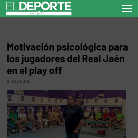
Motivación psicológica para
los jugadores del Real Jaén
en el play off
9 May 2026