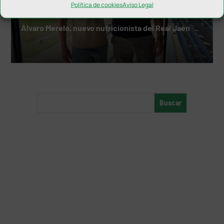
Política de cookies
Aviso Legal
Álvaro Merelo, nuevo nutricionista del Real Jaén