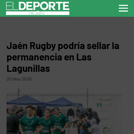
Jaén Rugby podría sellar la
permanencia en Las
Lagunillas
20 May 2026