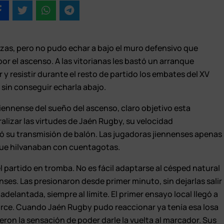
as, pero no pudo echar a bajo el muro defensivo que
or el ascenso. A las vitorianas les bastó un arranque
y resistir durante el resto de partido los embates del XV
 sin conseguir echarla abajo.
jiennense del sueño del ascenso, claro objetivo esta
alizar las virtudes de Jaén Rugby, su velocidad
ó su transmisión de balón. Las jugadoras jiennenses apenas
que hilvanaban con cuentagotas.
l partido en tromba. No es fácil adaptarse al césped natural
nenses. Las presionaron desde primer minuto, sin dejarlas salir
adelantada, siempre al límite. El primer ensayo local llegó a
torce. Cuando Jaén Rugby pudo reaccionar ya tenía esa losa
eron la sensación de poder darle la vuelta al marcador. Sus