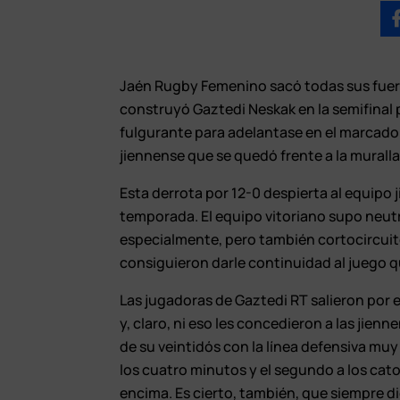
Jaén Rugby Femenino sacó todas sus fuerz
construyó Gaztedi Neskak en la semifinal p
fulgurante para adelantase en el marcador 
jiennense que se quedó frente a la muralla
Esta derrota por 12-0 despierta al equipo 
temporada. El equipo vitoriano supo neutr
especialmente, pero también cortocircuit
consiguieron darle continuidad al juego 
Las jugadoras de Gaztedi RT salieron por e
y, claro, ni eso les concedieron a las jien
de su veintidós con la línea defensiva muy 
los cuatro minutos y el segundo a los ca
encima. Es cierto, también, que siempre di