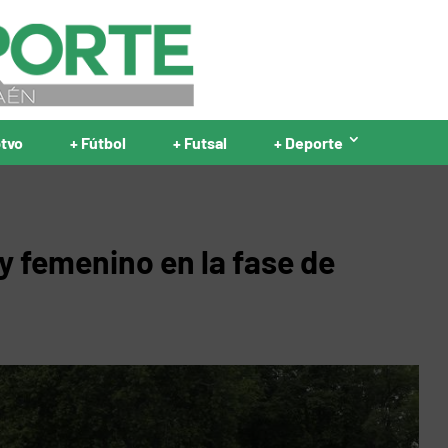
ptvo
+ Fútbol
+ Futsal
+ Deporte
y femenino en la fase de