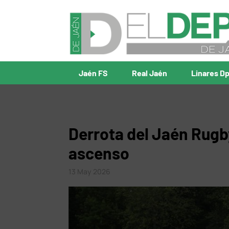
Jaén FS
Real Jaén
Linares D
Derrota del Jaén Rugb
ascenso
13 May 2026