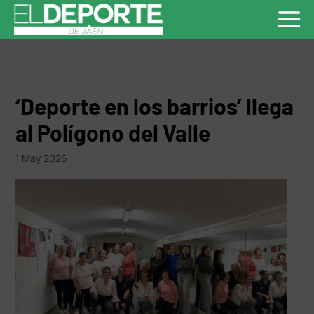
‘Deporte en los barrios’ llega
al Polígono del Valle
1 May 2026