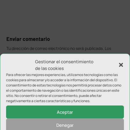
Enviar comentario
Tu dirección de correo electrónico no será publicada.
Los
campos obligatorios están marcados con
*
Gestionar el consentimiento
de las cookies
Para ofrecer las mejores experiencias, utilizamos tecnologías como las
cookies para almacenar y/o acceder a la información del dispositivo. El
consentimiento de estas tecnologías nos permitirá procesar datos como
el comportamiento de navegación o las identificaciones únicas en este
sitio. No consentir o retirar el consentimiento, puede afectar
negativamente a ciertas características y funciones.
Aceptar
Denegar