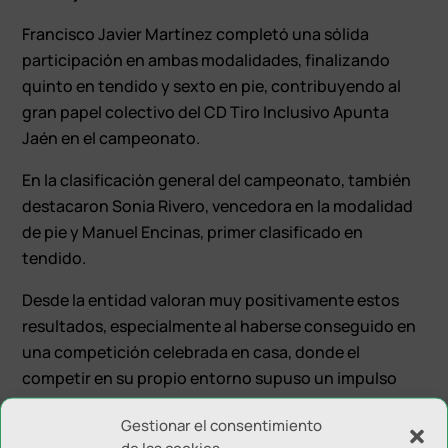
Francisco Javier Martínez completó una sólida
participación en ambas modalidades, finalizando
quinto en tendido y sexto en pie, contribuyendo al
gran papel colectivo del CD Tiro Inclusivo Apunta
Jaén en el campeonato.
En la clasificación general del campeonato, también
destacaron Sonia Rivero, vencedora en la modalidad
de pie y Manuel Encinas, primer clasificado en
tendido.
Desde la entidad valoran muy positivamente estos
resultados, especialmente al haberse conseguido en
una competición celebrada en casa, donde el
competir en su propio entorno supuso un impulso
extra para los tiradores.
Gestionar el consentimiento