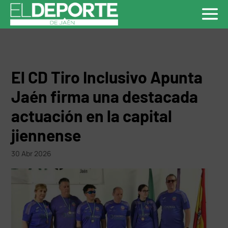
El CD Tiro Inclusivo Apunta
Jaén firma una destacada
actuación en la capital
jiennense
30 Abr 2026