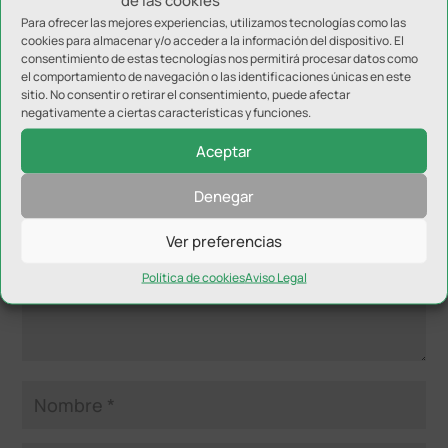
de las cookies
Para ofrecer las mejores experiencias, utilizamos tecnologías como las
cookies para almacenar y/o acceder a la información del dispositivo. El
consentimiento de estas tecnologías nos permitirá procesar datos como
el comportamiento de navegación o las identificaciones únicas en este
sitio. No consentir o retirar el consentimiento, puede afectar
Enviar comentario
negativamente a ciertas características y funciones.
Tu dirección de correo electrónico no será publicada.
Los
Aceptar
campos obligatorios están marcados con
*
Denegar
Ver preferencias
Política de cookies
Aviso Legal