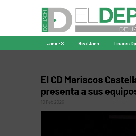
Jaén FS
Real Jaén
Linares D
El CD Mariscos Castell
presenta a sus equipo
10 Feb 2026