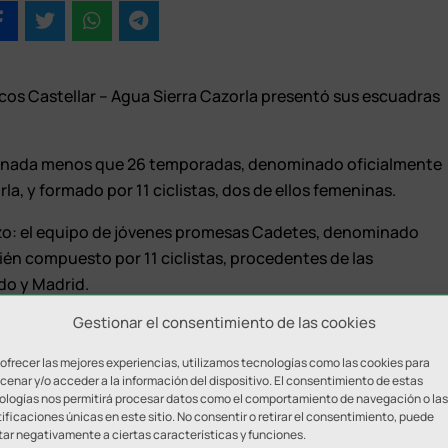
cos Castellar – Agua Sierra Cazorla presentó sus escuadras
le nada menos que 26 temporadas, denominado oficialmente
la, y formado por 11 ciclistas, dos de ellos femeninas.
plazo: el equipo de jóvenes promesas Cadetes, denominado
én compuesto por 11 ciclistas, procedentes de las
do y Madrid.
Gestionar el consentimiento de las cookies
ruebas más importantes del calendario regional y nacional,
 De manera especial, el equipo Cadete librará batalla en
 ofrecer las mejores experiencias, utilizamos tecnologías como las cookies para
 con el gran esfuerzo que ello conlleva para todos.
enar y/o acceder a la información del dispositivo. El consentimiento de estas
ologías nos permitirá procesar datos como el comportamiento de navegación o las
ificaciones únicas en este sitio. No consentir o retirar el consentimiento, puede
ero no impidió que celebraran un día de convivencia,
tar negativamente a ciertas características y funciones.
ñas de Castellar. Con ellos se realizó el sorteo de una