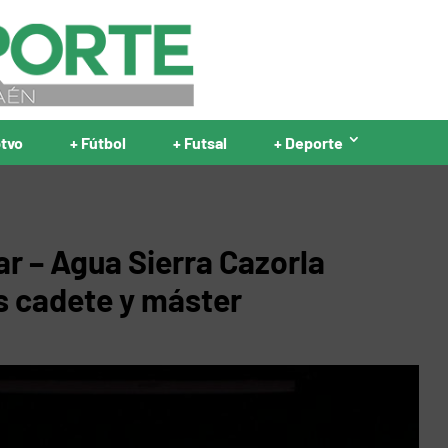
ptvo
+ Fútbol
+ Futsal
+ Deporte
ar – Agua Sierra Cazorla
s cadete y máster