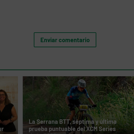
La Serrana BTT, séptima y última
ur
prueba puntuable del XCM Series