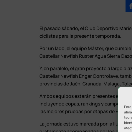
El pasado sábado, el Club Deportivo Maris
ciclistas para la presente temporada.
Por un lado, el equipo Máster, que cump
Castellar Newfish Ruster Agua Sierra Cazor
Y, en paralelo, el gran proyecto a largo 
Castellar Newfish Engar Controlave, tambi
provincias de Jaén, Granada, Málaga, Tole
Ambos equipos estarán presentes en las p
incluyendo copas, rankings y campeonatos.
Para
las mejores pruebas por etapas de España,
almac
tecn
ident
La jornada estuvo marcada por la lluvia, p
afec
gratamente acompañados por los niños y ni