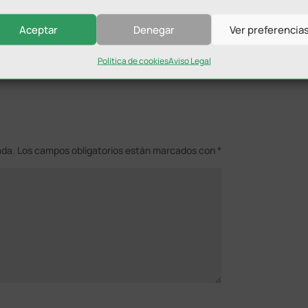
mo colofón, una bicicleta de montaña.
Aceptar
Denegar
Ver preferencia
Política de cookies
Aviso Legal
ada.
Los campos obligatorios están marcados con
*