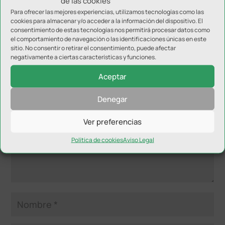
de las cookies
Para ofrecer las mejores experiencias, utilizamos tecnologías como las
cookies para almacenar y/o acceder a la información del dispositivo. El
consentimiento de estas tecnologías nos permitirá procesar datos como
el comportamiento de navegación o las identificaciones únicas en este
sitio. No consentir o retirar el consentimiento, puede afectar
Enviar comentario
negativamente a ciertas características y funciones.
Tu dirección de correo electrónico no será publicada.
Los
Aceptar
campos obligatorios están marcados con
*
Denegar
Ver preferencias
Política de cookies
Aviso Legal