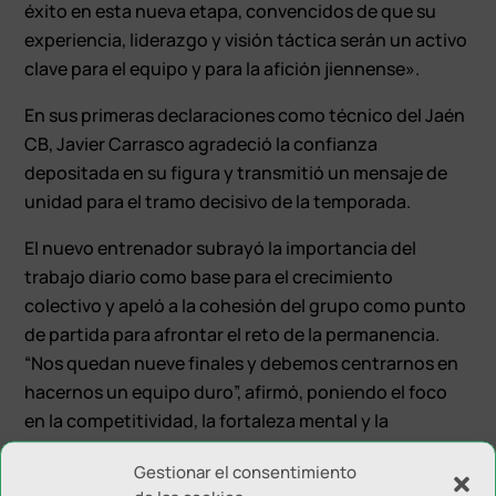
éxito en esta nueva etapa, convencidos de que su
experiencia, liderazgo y visión táctica serán un activo
clave para el equipo y para la afición jiennense».
En sus primeras declaraciones como técnico del Jaén
CB, Javier Carrasco agradeció la confianza
depositada en su figura y transmitió un mensaje de
unidad para el tramo decisivo de la temporada.
El nuevo entrenador subrayó la importancia del
trabajo diario como base para el crecimiento
colectivo y apeló a la cohesión del grupo como punto
de partida para afrontar el reto de la permanencia.
“Nos quedan nueve finales y debemos centrarnos en
hacernos un equipo duro”, afirmó, poniendo el foco
en la competitividad, la fortaleza mental y la
consistencia como elementos clave.
Gestionar el consentimiento