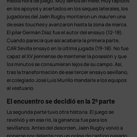
media hora de juego. Muy serios en melé, muy rápidos
en los apoyos y acertados en los saques laterales, los
jugadores del Jaén Rugby montaron un
maul
en una
de esas
touches
y avanzaron hasta la zona de marca.
El pilar Germán Díaz fue el autor del ensayo (12-18).
Cuando parecía que así acabaría la primera parte,
CAR Sevilla ensayó en la última jugada (19-18). No fue
capaz el XV jiennense de mantener la posesión y que
los minutos se consumieran lejos de su campo. Así,
tras la transformación de ese tercer ensayo sevillano,
el colegiado José Luis Murillo mandaría a los equipos
al vestuario.
El encuentro se decidió en la 2ª parte
La segunda parte tuvo otra historia. El juego se
revolvió y en ese río, la ganancia fue para los
sevillanos. Antes del desorden, Jaén Rugby volvió a
ponerse por delante con un golpe de castigo pasado