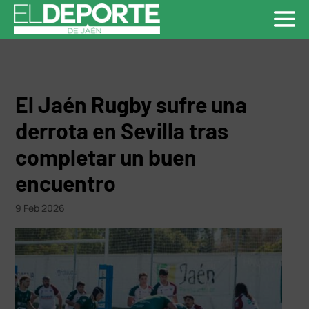
El Jaén Rugby sufre una
derrota en Sevilla tras
completar un buen
encuentro
9 Feb 2026