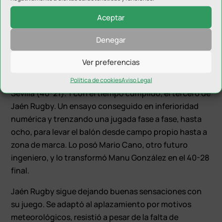
apretado. Jaén Rugby aparcó el juego al pie y se lanzó
al ataque ganando buenos metros a la mano.
Aceptar
Impulsos bien frenados por la defensa rojiverde. Los
Denegar
jiennenses buscaban el ensayo a toda costa y dejaron
pasar la oportunidad de recortar puntos tirando a
Ver preferencias
palos hasta tres golpes de castigo. A cinco del final,
nuevo jarro de agua fría: en quinto ensayo de CAR
Política de cookies
Aviso Legal
Sevilla (40-21). Y con el tiempo cumplido, el tercero de
Jaén Rugby. Un ensayo conseguido en inferioridad
numérica y trenzando una jugada fase a fase, hasta
ocho, para levar el balón desde campo propio hasta a
zona de marca. Lo posó Mario Cano, otro futuro
ingeniero, y lo transformó Manu González en el 40-28
final.
Jaén Rugby sigue dejando buenas sensaciones con
su juego. Se adaptó al aplazamiento por motivos
meteorológicos, resistió a pesar de la falta de