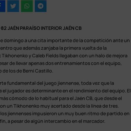
82 JAÉN PARAÍSO INTERIOR JAÉN CB
ste domingo a una cita importante de la competición ante un
ncuentro que además zanjaba la primera vuelta de la
 Tikhonenko y Caleb Fields llegaban con un halo de mejora
a pesar de llevar apenas dos entrenamientos con el equipo,
de los de Berni Castillo.
arte fundamental del juego jiennense, toda vez que la
 el jugador es determinante en el rendimiento del equipo. El
más cómodo de lo habitual para el Jaén CB, que desde el
 con un Tikhonenko muy acertado desde la línea de tres.
 los jiennenses impusieron un muy buen ritmo de partido en
fin, a pesar de algún intercambio en el marcador.