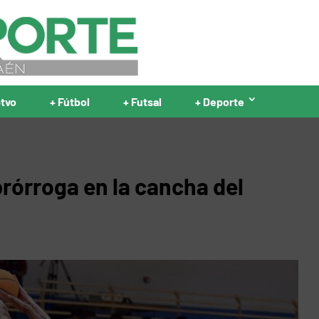
ptvo
+ Fútbol
+ Futsal
+ Deporte
prórroga en la cancha del