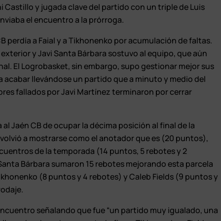
 Castillo y jugada clave del partido con un triple de Luis
viaba el encuentro a la prórroga.
B perdía a Faial y a Tikhonenko por acumulación de faltas.
 exterior y Javi Santa Bárbara sostuvo al equipo, que aún
final. El Logrobasket, sin embargo, supo gestionar mejor sus
ra acabar llevándose un partido que a minuto y medio del
libres fallados por Javi Martínez terminaron por cerrar
 al Jaén CB de ocupar la décima posición al final de la
al volvió a mostrarse como el anotador que es (20 puntos),
cuentros de la temporada (14 puntos, 5 rebotes y 2
i Santa Bárbara sumaron 15 rebotes mejorando esta parcela
Tikhonenko (8 puntos y 4 rebotes) y Caleb Fields (9 puntos y
rodaje.
el encuentro señalando que fue “un partido muy igualado, una