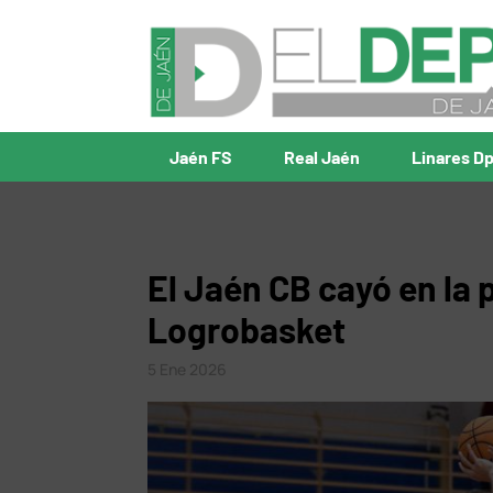
Jaén FS
Real Jaén
Linares D
El Jaén CB cayó en la 
Logrobasket
5 Ene 2026