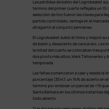
Las pérdidas de balón del Logrobasket ayud
término del primer cuarto reflejaba un 15
selección de tiro fueron las claves para ll
partido controlado, ventaja en el marcador
atragantó al conjunto jiennense.
El Logrobasket subió el ritmo y mejoró su
de balón y desacierto de cara al aro. Los i
la mitad del cuarto se colocaban tres punt
dos pívots más altos, Mark Tikhonenko y 
temporada.
Las faltas comenzaron a caer y desde la lín
porcentaje (35/47, un 74% de acierto en el 
terminó por endosar un parcial de +15 que
Santa Bárbara en los últimos instantes de
todo abierto.
Tras el paso por vestuarios, el ritmo del 