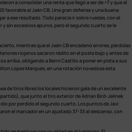
aron a consolidar una renta que llegó a ser de +7 y que al
-20 favorable al Jaén CB. Una gran defensa y una buena
egar a ese resultado. Todo parecía ir sobre ruedas, con el
 y sin excesivos apuros, pero el segundo cuarto se le
 acierto, mientras que el Jaén CB encadenó errores, pérdidas
nteriores riojanos sacaron rédito en el poste bajo y antes de
os arriba, obligando a Berni Castillo a poner en pista a sus
Ailton Lopes Marques, en una rotación novedosa esta
ea de tiros libres los locales hicieron gala de un excelente
partido), que junto al tiro exterior de Adrian Bird-Jelinek
 dio por perdido el segundo cuarto. Los puntos de Javi
jaron el marcador en un ajustado 37-33 al descanso, con
partido se mantuvo con igualdad en el luminoso. El