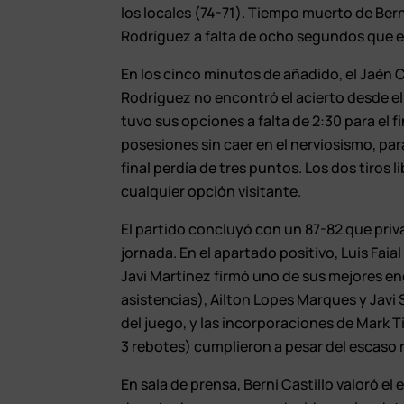
los locales (74-71). Tiempo muerto de Berni
Rodríguez a falta de ocho segundos que en
En los cinco minutos de añadido, el Jaén C
Rodríguez no encontró el acierto desde el
tuvo sus opciones a falta de 2:30 para el 
posesiones sin caer en el nerviosismo, pa
final perdía de tres puntos. Los dos tiros 
cualquier opción visitante.
El partido concluyó con un 87-82 que priva
jornada. En el apartado positivo, Luis Fai
Javi Martínez firmó uno de sus mejores en
asistencias), Ailton Lopes Marques y Jav
del juego, y las incorporaciones de Mark 
3 rebotes) cumplieron a pesar del escaso 
En sala de prensa, Berni Castillo valoró 