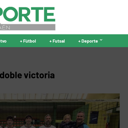
ptvo
+ Fútbol
+ Futsal
+ Deporte
doble victoria