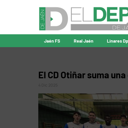
Jaén FS
Real Jaén
Linares D
El CD Otiñar suma una 
4 Dic 2025