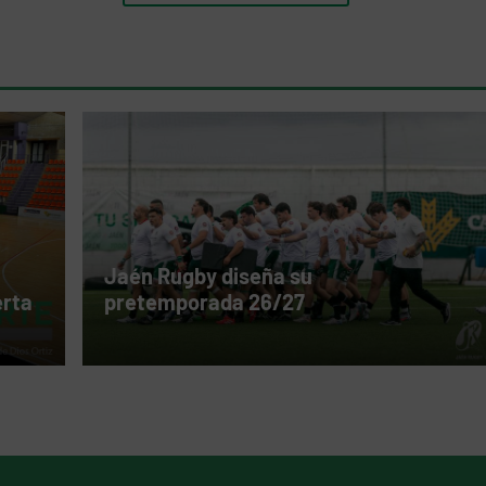
Jaén Rugby diseña su
erta
pretemporada 26/27