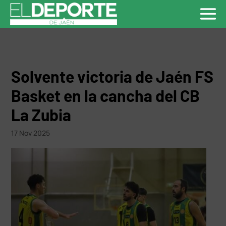
Solvente victoria de Jaén FS
Basket en la cancha del CB
La Zubia
17 Nov 2025