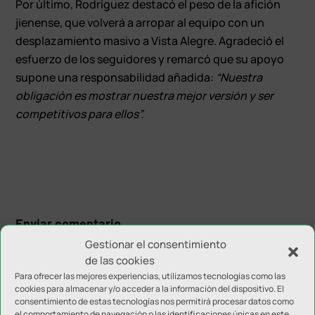
Por último, Rodríguez destacó el peso de la afición
jienense, que volverá a arropar al equipo con un
desplazamiento masivo a Vista Alegre. Agradeció el
esfuerzo de los seguidores y remarcó que su apoyo
supone una responsabilidad añadida:
“Nuestra
obligación es mostrar nuestra mejor versión y ser
competitivos para ellos”.
Enviar comentario
Gestionar el consentimiento
Tu dirección de correo electrónico no será publicada.
Los
de las cookies
campos obligatorios están marcados con
*
Para ofrecer las mejores experiencias, utilizamos tecnologías como las
cookies para almacenar y/o acceder a la información del dispositivo. El
consentimiento de estas tecnologías nos permitirá procesar datos como
el comportamiento de navegación o las identificaciones únicas en este