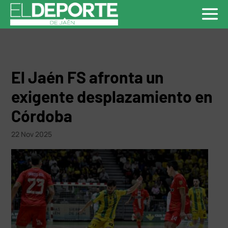
El Jaén FS afronta un
exigente desplazamiento en
Córdoba
22 Nov 2025