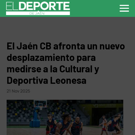
El Jaén CB afronta un nuevo
desplazamiento para
medirse a la Cultural y
Deportiva Leonesa
21 Nov 2025