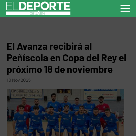
El Avanza recibirá al
Peñíscola en Copa del Rey el
próximo 18 de noviembre
10 Nov 2025