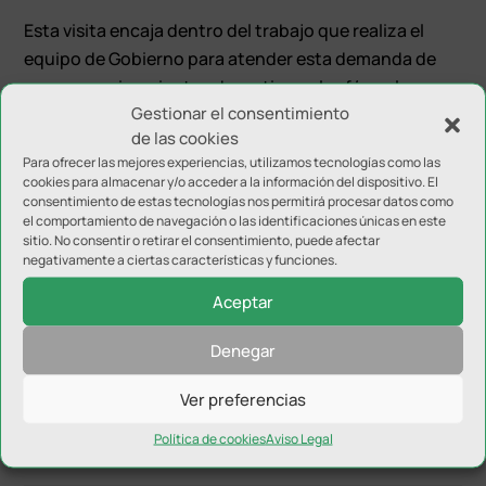
Esta visita encaja dentro del trabajo que realiza el
equipo de Gobierno para atender esta demanda de
nuevos equipamientos deportivos y las fórmulas para
Gestionar el consentimiento
su viabilidad. El alcalde ya mantuvo hace unas
de las cookies
semanas una reunión con el responsable del Consejo
Para ofrecer las mejores experiencias, utilizamos tecnologías como las
Superior de Deportes, José Manuel Rodríguez Uribes,
cookies para almacenar y/o acceder a la información del dispositivo. El
para valorar todas las opciones posibles de cara a su
consentimiento de estas tecnologías nos permitirá procesar datos como
el comportamiento de navegación o las identificaciones únicas en este
planificación y financiación.
sitio. No consentir o retirar el consentimiento, puede afectar
negativamente a ciertas características y funciones.
Aceptar
Denegar
Enviar comentario
Ver preferencias
Tu dirección de correo electrónico no será publicada.
Los
Política de cookies
Aviso Legal
campos obligatorios están marcados con
*