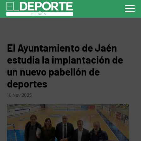
El Ayuntamiento de Jaén
estudia la implantación de
un nuevo pabellón de
deportes
10 Nov 2025