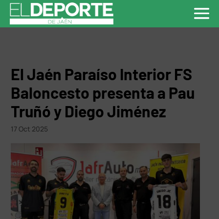
El Jaén Paraíso Interior FS
Baloncesto presenta a Pau
Truñó y Diego Jiménez
17 Oct 2025