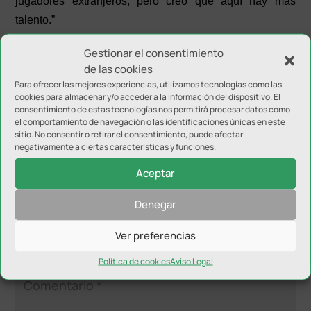
jugadores extranjeros, pero creo que aquí hay más
talento.”
El acto concluyó con unas palabras de
Germán
Gestionar el consentimiento
de las cookies
Aguayo
, quien cerró la presentación agradeciendo la
Para ofrecer las mejores experiencias, utilizamos tecnologías como las
presencia de todos y deseando el mayor de los éxitos a
cookies para almacenar y/o acceder a la información del dispositivo. El
los nuevos integrantes del equipo.
consentimiento de estas tecnologías nos permitirá procesar datos como
el comportamiento de navegación o las identificaciones únicas en este
sitio. No consentir o retirar el consentimiento, puede afectar
negativamente a ciertas características y funciones.
Aceptar
Denegar
Enviar comentario
Ver preferencias
Tu dirección de correo electrónico no será publicada.
Los
campos obligatorios están marcados con
*
Política de cookies
Aviso Legal