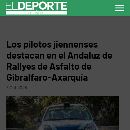
Los pilotos jiennenses
destacan en el Andaluz de
Rallyes de Asfalto de
Gibralfaro-Axarquía
3 Oct 2025