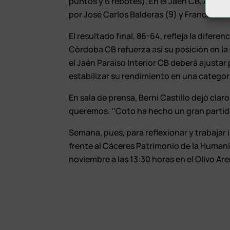
puntos y 6 rebotes). En el Jaén CB, Albe
por José Carlos Balderas (9) y Francisco J
El resultado final, 86-64, refleja la difer
Córdoba CB refuerza así su posición en la
el Jaén Paraíso Interior CB deberá ajustar
estabilizar su rendimiento en una catego
En sala de prensa, Berni Castillo dejó cla
queremos. ‘’Coto ha hecho un gran partid
Semana, pues, para reflexionar y trabajar 
frente al Cáceres Patrimonio de la Humani
noviembre a las 13:30 horas en el Olivo Are