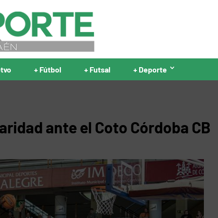
ptvo
+ Fútbol
+ Futsal
+ Deporte
laridad ante el Coto Córdoba CB