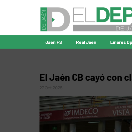
Jaén FS
Real Jaén
Linares D
El Jaén CB cayó con c
27 Oct 2025