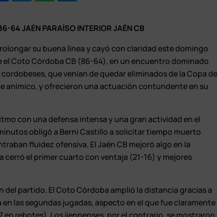
6-64 JAÉN PARAÍSO INTERIOR JAÉN CB
prolongar su buena línea y cayó con claridad este domingo
nte el Coto Córdoba CB (86-64), en un encuentro dominado
Los cordobeses, que venían de quedar eliminados de la Copa d
lpe anímico, y ofrecieron una actuación contundente en su
 ritmo con una defensa intensa y una gran actividad en el
minutos obligó a Berni Castillo a solicitar tiempo muerto
traban fluidez ofensiva. El Jaén CB mejoró algo en la
a cerró el primer cuarto con ventaja (21-16) y mejores
n del partido. El Coto Córdoba amplió la distancia gracias a
ia en las segundas jugadas, aspecto en el que fue claramente
 en rebotes). Los jiennenses, por el contrario, se mostraron