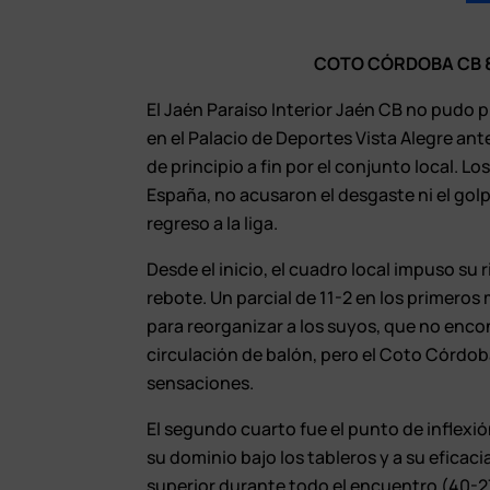
COTO CÓRDOBA CB 8
El Jaén Paraíso Interior Jaén CB no pudo 
en el Palacio de Deportes Vista Alegre a
de principio a fin por el conjunto local. 
España, no acusaron el desgaste ni el go
regreso a la liga.
Desde el inicio, el cuadro local impuso su
rebote. Un parcial de 11-2 en los primeros 
para reorganizar a los suyos, que no encon
circulación de balón, pero el Coto Córdob
sensaciones.
El segundo cuarto fue el punto de inflexió
su dominio bajo los tableros y a su eficac
superior durante todo el encuentro (40-27