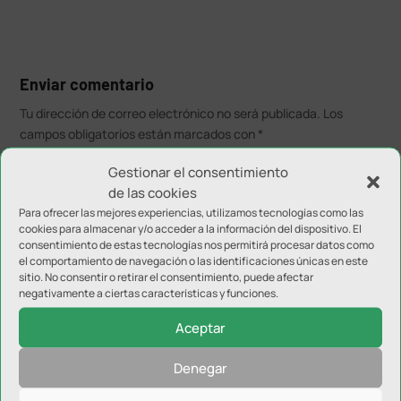
Enviar comentario
Tu dirección de correo electrónico no será publicada.
Los
campos obligatorios están marcados con
*
Gestionar el consentimiento
de las cookies
Para ofrecer las mejores experiencias, utilizamos tecnologías como las
cookies para almacenar y/o acceder a la información del dispositivo. El
consentimiento de estas tecnologías nos permitirá procesar datos como
el comportamiento de navegación o las identificaciones únicas en este
sitio. No consentir o retirar el consentimiento, puede afectar
negativamente a ciertas características y funciones.
Aceptar
Denegar