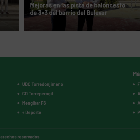
Mejoras en las pista de baloncesto
de 3×3 del barrio del Bulevar
Má
UDC Torredonjimeno
F
CD Torreperogil
A
Mengíbar FS
A
+ Deporte
P
 derechos reservados.