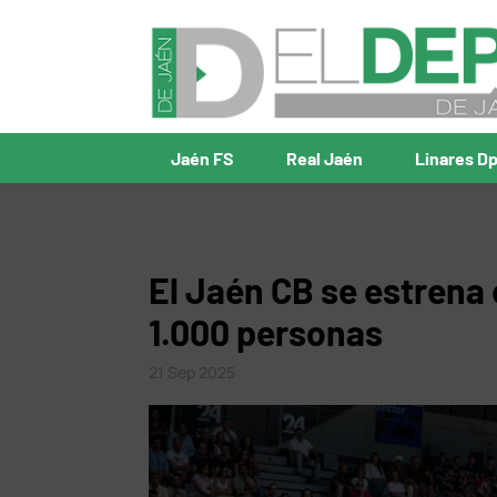
Jaén FS
Real Jaén
Linares D
El Jaén CB se estrena 
1.000 personas
21 Sep 2025