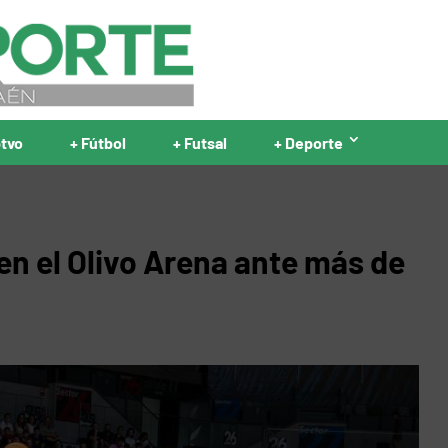
ptvo
+ Fútbol
+ Futsal
+ Deporte
en el Olivo Arena ante más de