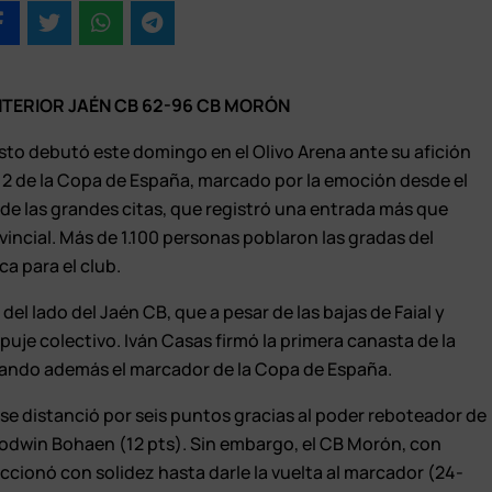
NTERIOR JAÉN CB 62-96 CB MORÓN
esto debutó este domingo en el Olivo Arena ante su afición
a 2 de la Copa de España, marcado por la emoción desde el
de las grandes citas, que registró una entrada más que
incial. Más de 1.100 personas poblaron las gradas del
ca para el club.
el lado del Jaén CB, que a pesar de las bajas de Faial y
uje colectivo. Iván Casas firmó la primera canasta de la
gurando además el marcador de la Copa de España.
 se distanció por seis puntos gracias al poder reboteador de
 Godwin Bohaen (12 pts). Sin embargo, el CB Morón, con
accionó con solidez hasta darle la vuelta al marcador (24-