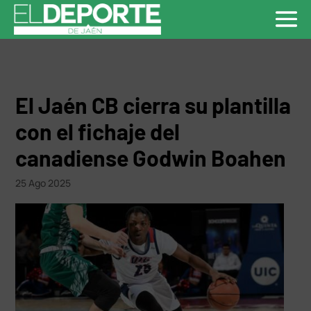
El Jaén CB cierra su plantilla
con el fichaje del
canadiense Godwin Boahen
25 Ago 2025