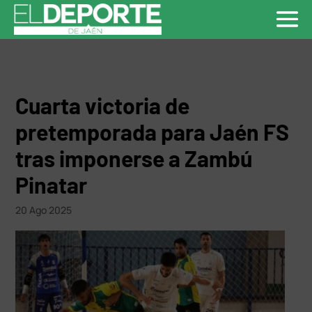
Cuarta victoria de
pretemporada para Jaén FS
tras imponerse a Zambú
Pinatar
20 Ago 2025