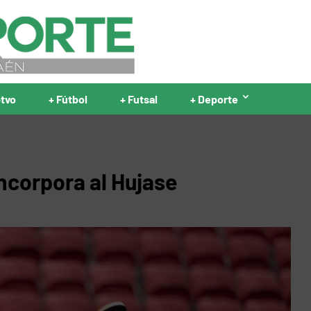
ptvo
+ Fútbol
+ Futsal
+ Deporte
ncorpora al Hujase