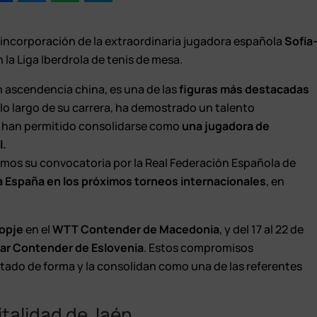
 incorporación de la extraordinaria jugadora española
Sofía
la Liga Iberdrola de tenis de mesa.
n ascendencia china, es una de las
figuras más destacadas
A lo largo de su carrera, ha demostrado un talento
e han permitido consolidarse como
una jugadora de
l.
os su convocatoria por la Real Federación Española de
a España en los próximos torneos internacionales
, en
opje
en el
WTT Contender de Macedonia
, y del 17 al 22 de
ar Contender de Eslovenia
. Estos compromisos
tado de forma y la consolidan como una de las referentes
italidad de Jaén