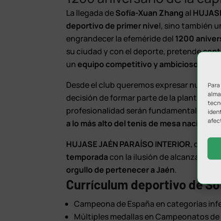
L
a llegada de
Sofía-Xuan Zhang
al
HUJASE
deportivo de primer nive
l, sino también 
engrandecer la efeméride del
1200 anivers
su ciudad y con el deporte, pretende
cont
un
equipo competitivo y ambicioso que ho
Desde el club queremos expresar nuestro
Para
almac
decisión de formar parte de la plantilla de
tecn
profesionalidad serán fundamentales para
ident
afec
a lo más alto del tenis de mesa nacional.
HUJASE JAÉN PARAÍSO INTERIOR
, con su
temporada
con la ilusión de alcanzar
gran
orgullo de pertenecer a Jaén
.
Currículum deportivo de S
Campeona de España en categorías inferio
Múltiples medallas en Campeonatos de