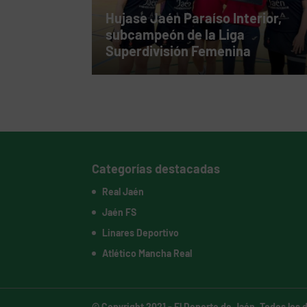
Hujase Jaén Paraíso Interior,
subcampeón de la Liga
Superdivisión Femenina
Categorías destacadas
Real Jaén
Jaén FS
Linares Deportivo
Atlético Mancha Real
© Copyright 2021 -
El Deporte de Jaén
. Todos los