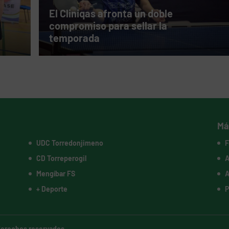
El Cliniqas afronta un doble
compromiso para sellar la
temporada
Má
UDC Torredonjimeno
F
CD Torreperogil
A
Mengíbar FS
A
+ Deporte
P
 derechos reservados.