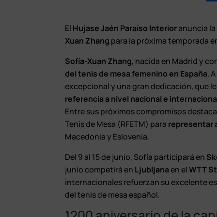
El
Hujase Jaén Paraíso Interior
anuncia la
Xuan Zhang
para la próxima temporada en 
Sofía-Xuan Zhang
, nacida en Madrid y co
del tenis de mesa femenino en España
. 
excepcional y una gran dedicación, que l
referencia a nivel nacional e internaciona
Entre sus próximos compromisos destacam
Tenis de Mesa (RFETM) para
representar 
Macedonia y Eslovenia.
Del 9 al 15 de junio, Sofía participará en
Sk
junio competirá en
Ljubljana
en el
WTT St
internacionales refuerzan su excelente es
del tenis de mesa español.
1200 aniversario de la cap