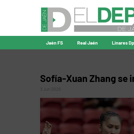
Jaén FS
Real Jaén
Linares D
Sofía-Xuan Zhang se i
3 Jun 2025