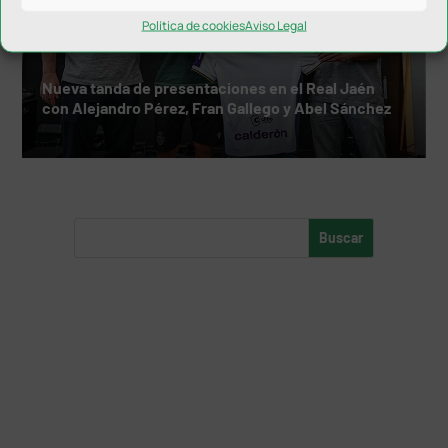
Política de cookies
Aviso Legal
Nueva tanda de presentaciones en el Real Jaén
con Alejandro Pérez, Fran Gallego y Abel Sánchez