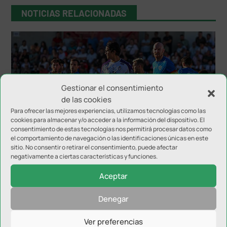
NOTICIAS RELACIONADAS
Gestionar el consentimiento
de las cookies
Para ofrecer las mejores experiencias, utilizamos tecnologías como las
cookies para almacenar y/o acceder a la información del dispositivo. El
El Real Jaén avanza en su puesta a punto con un
consentimiento de estas tecnologías nos permitirá procesar datos como
triunfo en Martos
el comportamiento de navegación o las identificaciones únicas en este
sitio. No consentir o retirar el consentimiento, puede afectar
negativamente a ciertas características y funciones.
Aceptar
Denegar
Ver preferencias