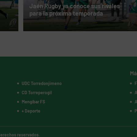
Jaén Rugby ya conoce sus rivales
para la próxima temporada
Má
UDC Torredonjimeno
F
CD Torreperogil
A
Mengíbar FS
A
+ Deporte
P
 derechos reservados.