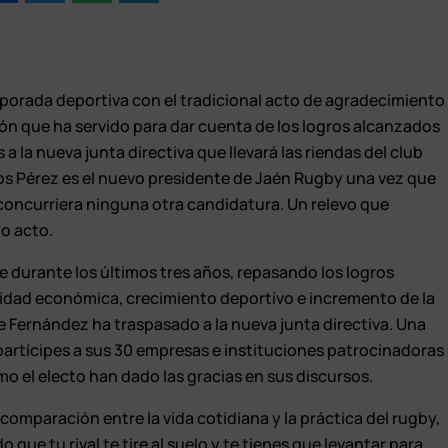
orada deportiva con el tradicional acto de agradecimiento
ión que ha servido para dar cuenta de los logros alcanzados
 a la nueva junta directiva que llevará las riendas del club
los Pérez es el nuevo presidente de Jaén Rugby una vez que
 concurriera ninguna otra candidatura. Un relevo que
o acto.
e durante los últimos tres años, repasando los logros
idad económica, crecimiento deportivo e incremento de la
ue Fernández ha traspasado a la nueva junta directiva. Una
partícipes a sus 30 empresas e instituciones patrocinadoras
omo el electo han dado las gracias en sus discursos.
comparación entre la vida cotidiana y la práctica del rugby,
que tu rival te tire al suelo y te tienes que levantar para