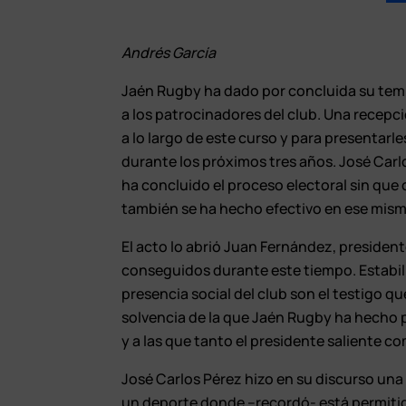
Andrés García
Jaén Rugby ha dado por concluida su temp
a los patrocinadores del club. Una recepc
a lo largo de este curso y para presentarles
durante los próximos tres años. José Car
ha concluido el proceso electoral sin que
también se ha hecho efectivo en ese mism
El acto lo abrió Juan Fernández, president
conseguidos durante este tiempo. Estabil
presencia social del club son el testigo q
solvencia de la que Jaén Rugby ha hecho 
y a las que tanto el presidente saliente c
José Carlos Pérez hizo en su discurso una 
un deporte donde –recordó- está permitido 