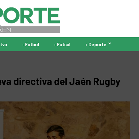
ptvo
+ Fútbol
+ Futsal
+ Deporte
eva directiva del Jaén Rugby