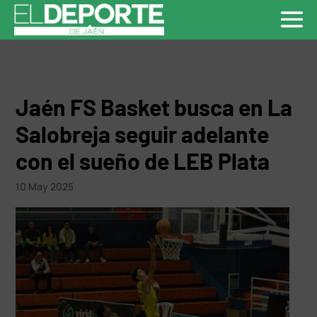
Jaén FS Basket busca en La
Salobreja seguir adelante
con el sueño de LEB Plata
10 May 2025