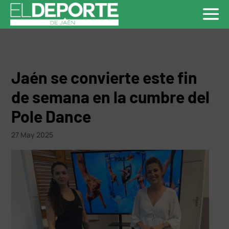
Jaén se convierte este fin
de semana en la cumbre del
Pole Dance
27 May 2025