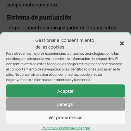
campeonato completo.
Sistema de puntuación
Los participantes serán juzgados en dos aspectos.
Por un lado, por la parte técnica, teniendo en cuenta
Gestionar el consentimiento
aspectos como la fluidez, las transiciones empleadas
de las cookies
tanto en fuerza como en flexibilidad o la originalidad
Para ofrecer las mejores experiencias, utilizamos tecnologías como las
o consistencia en toda la rutina. En la faceta más
cookies para almacenar y/o acceder a la información del dispositivo. El
consentimiento de estas tecnologías nos permitirá procesar datos como
artística, mientras, se valorará la imagen (maquillaje,
el comportamiento de navegación o las identificaciones únicas en este
vestuario o personaje), la expresión artística o el
sitio. No consentir o retirar el consentimiento, puede afectar
negativamente a ciertas características y funciones.
propio impacto en jueces y público.
Aceptar
Denegar
Ver preferencias
Enviar comentario
Política de cookies
Aviso Legal