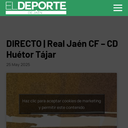
DIRECTO | Real Jaén CF – CD
Huétor Tájar
25 May 2025
Haz clic para aceptar cookies de marketing
y permitir este contenido