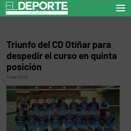
Triunfo del CD Otíñar para
despedir el curso en quinta
posición
11 Abr 2025