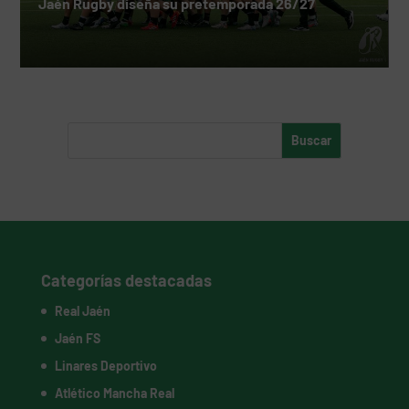
Jaén Rugby diseña su pretemporada 26/27
Categorías destacadas
Real Jaén
Jaén FS
Linares Deportivo
Atlético Mancha Real