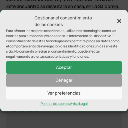
Este encuentro se disputará en casa, en La Salobreja,
el sábado día 3 a las 18:00 horas. Terminar en segunda
Gestionar el consentimiento
posición garantiza disputar el partido de vuelta de la
de las cookies
primera eliminatoria del Play Off de ascenso a
Para ofrecer las mejores experiencias, utilizamos tecnologías como las
Segunda División como local.
cookies para almacenar y/o acceder a la información del dispositivo. El
consentimiento de estas tecnologías nos permitirá procesar datos como
el comportamiento de navegación o las identificaciones únicas en este
sitio. No consentir o retirar el consentimiento, puede afectar
negativamente a ciertas características y funciones.
Aceptar
Denegar
Enviar comentario
Tu dirección de correo electrónico no será publicada.
Los
Ver preferencias
campos obligatorios están marcados con
*
Política de cookies
Aviso Legal