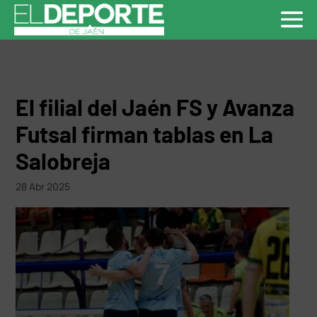
El filial del Jaén FS y Avanza
Futsal firman tablas en La
Salobreja
28 Abr 2025