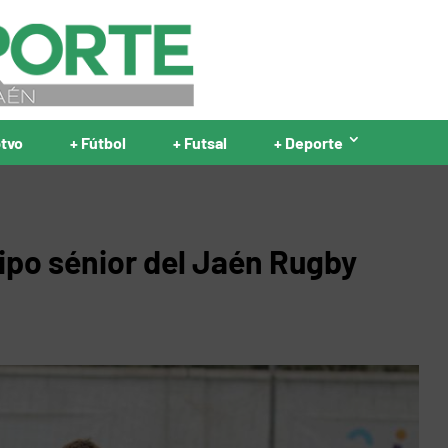
ptvo
+ Fútbol
+ Futsal
+ Deporte
uipo sénior del Jaén Rugby