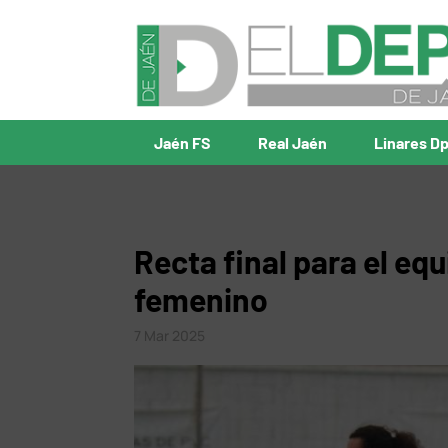
Jaén FS
Real Jaén
Linares D
Recta final para el eq
femenino
7 Mar 2025