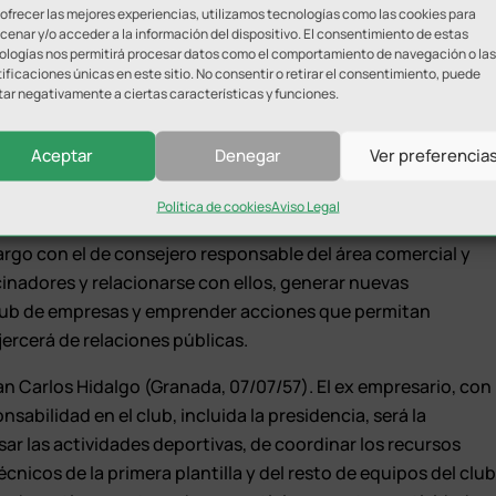
 ofrecer las mejores experiencias, utilizamos tecnologías como las cookies para
enar y/o acceder a la información del dispositivo. El consentimiento de estas
ologías nos permitirá procesar datos como el comportamiento de navegación o las
 Arzobispo, 06/04/74), experto en derecho laboral,
ificaciones únicas en este sitio. No consentir o retirar el consentimiento, puede
 CF durante las últimas 5 temporadas, además del de varios
tar negativamente a ciertas características y funciones.
z y el responsable del área jurídica y de comunicación. Se
ontratos de los jugadores y del personal, de representar a la
Aceptar
Denegar
Ver preferencia
 la normativa de competición.
Política de cookies
Aviso Legal
eituno (Jaén, 10/08/89), consolidado empresario de la
rgo con el de consejero responsable del área comercial y
inadores y relacionarse con ellos, generar nuevas
club de empresas y emprender acciones que permitan
jercerá de relaciones públicas.
uan Carlos Hidalgo (Granada, 07/07/57). El ex empresario, con
abilidad en el club, incluida la presidencia, será la
ar las actividades deportivas, de coordinar los recursos
écnicos de la primera plantilla y del resto de equipos del clu