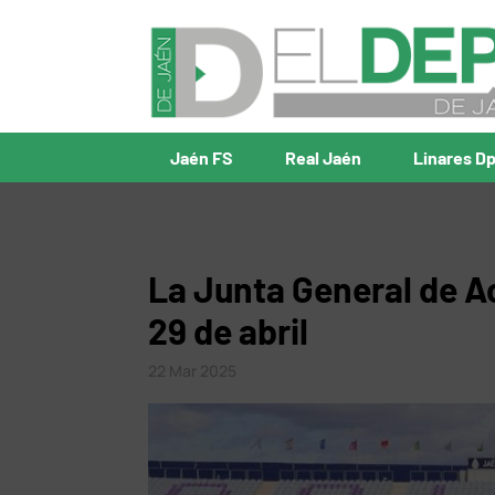
Jaén FS
Real Jaén
Linares D
La Junta General de Ac
29 de abril
22 Mar 2025