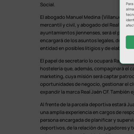
Para
Social.
almac
tecn
El abogado Manuel Medina (Villanueva del
ident
mercantil y civil, y abogado del Real Jaén
afec
ayuntamientos jiennenses, será el portavo
encargará de los asuntos legales, de los c
entidad en posibles litigios y de elaborar
El papel de secretario lo ocupará Raúl Ac
hostelería que, además, compaginará el ca
marketing, cuya misión será captar patroc
oportunidades de negocio, gestionar el 
expandir la marca Real Jaén CF. También e
Al frente de la parcela deportiva estará J
una amplia experiencia en cargos de respons
persona encargada de planificar y supervis
deportivos, de la relación de jugadores y t