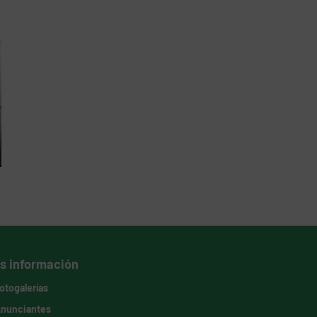
s información
otogalerías
nunciantes