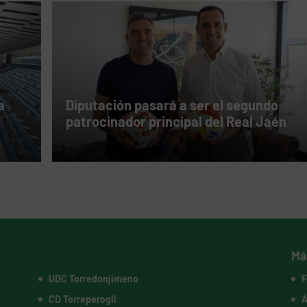
a
Diputación pasará a ser el segundo
patrocinador principal del Real Jaén
Má
UDC Torredonjimeno
F
CD Torreperogil
A