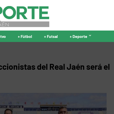
ptvo
+ Fútbol
+ Futsal
+ Deporte
cionistas del Real Jaén será el