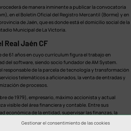
F procederá de manera inminente a publicar la convocatoria
m), en el Boletín Oficial del Registro Mercantil (Borme) y en
provincia de Jaén, que es donde está el domicilio social de la
tadio Municipal de La Victoria.
l Real Jaén CF
 de 61 años en cuyo currículum figura el trabajo en
dad del software, siendo socio fundador de AM System.
l responsable de la parcela de tecnología y transformación
servicios telemáticos a aficionados, la venta de entradas y
timización de procesos.
bre de 1979), empresario, máximo accionista y actual
eza visible del área financiera y contable. Entre sus
ad económica de la entidad, supervisar las finanzas, la
supuesto, la contabilidad, el control de costes
Gestionar el consentimiento de las cookies
es y salarios) y el cumplimiento fiscal y con la Seguridad