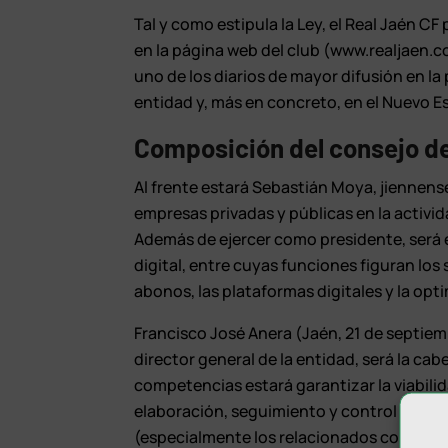
Tal y como estipula la Ley, el Real Jaén C
en la página web del club (www.realjaen.co
uno de los diarios de mayor difusión en la 
entidad y, más en concreto, en el Nuevo Es
Composición del consejo de
Al frente estará Sebastián Moya, jiennense
empresas privadas y públicas en la activi
Además de ejercer como presidente, será e
digital, entre cuyas funciones figuran los 
abonos, las plataformas digitales y la op
Francisco José Anera (Jaén, 21 de septiem
director general de la entidad, será la cab
competencias estará garantizar la viabilid
elaboración, seguimiento y control del pre
(especialmente los relacionados con fichaj