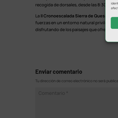
ident
recogida de dorsales, desde las 8:30 hasta
afec
La
II Cronoescalada Sierra de Quesada
es
fuerzas en un entorno natural privilegiado
disfrutando de los paisajes que ofrece la S
Enviar comentario
Tu dirección de correo electrónico no será public