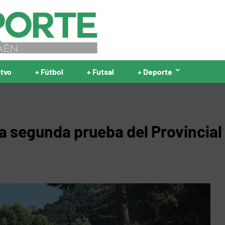
ptvo
+ Fútbol
+ Futsal
+ Deporte
la segunda prueba del Provincial