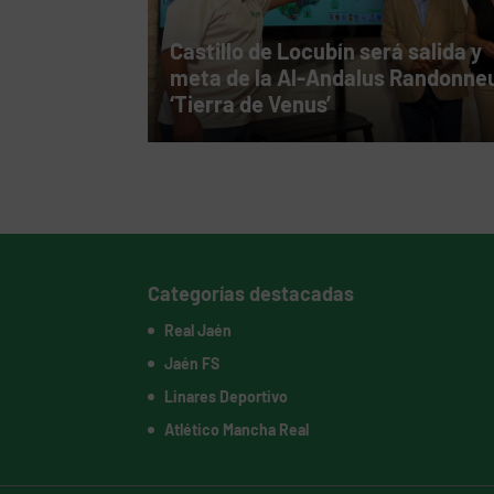
Castillo de Locubín será salida y
meta de la Al-Andalus Randonne
‘Tierra de Venus’
Categorías destacadas
Real Jaén
Jaén FS
Linares Deportivo
Atlético Mancha Real