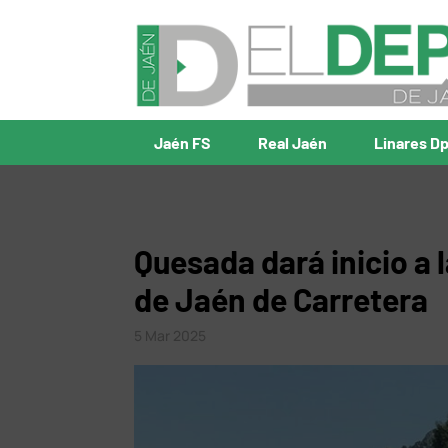
Jaén FS
Real Jaén
Linares D
Quesada dará inicio a 
de Jaén de Carretera
5 Mar 2025