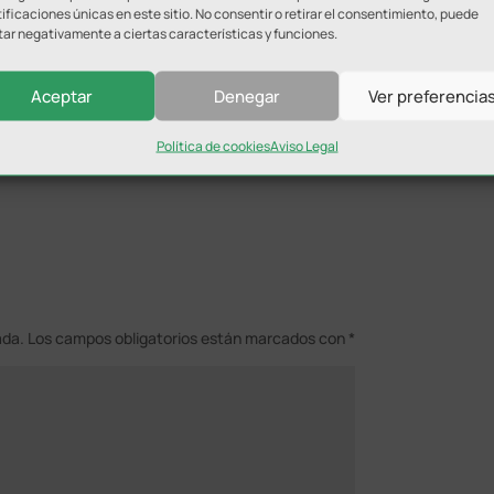
ificaciones únicas en este sitio. No consentir o retirar el consentimiento, puede
 las 9:30 horas.
tar negativamente a ciertas características y funciones.
 una oportunidad única para que los ciclistas midan sus
, ascendiendo hasta el histórico Puerto de Tíscar y
Aceptar
Denegar
Ver preferencia
ierra de Quesada.​
Política de cookies
Aviso Legal
ada.
Los campos obligatorios están marcados con
*