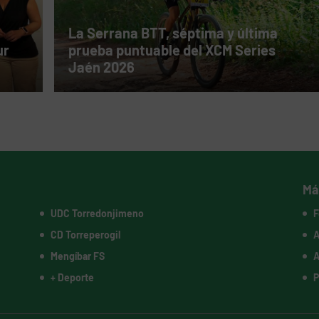
La Serrana BTT, séptima y última
ur
prueba puntuable del XCM Series
Jaén 2026
Má
UDC Torredonjimeno
F
CD Torreperogil
A
Mengíbar FS
A
+ Deporte
P