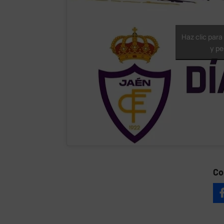
Haz clic par
y pe
Co