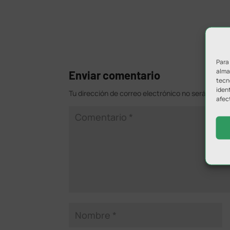
Para
almac
Enviar comentario
tecn
ident
Tu dirección de correo electrónico no será public
afec