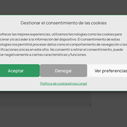
Gestionar el consentimiento de las cookies
 ofrecer las mejores experiencias, utilizamos tecnologías como las cookies para
enar y/o acceder a la información del dispositivo. El consentimiento de estas
ologías nos permitirá procesar datos como el comportamiento de navegación o las
ificaciones únicas en este sitio. No consentir o retirar el consentimiento, puede
ada.
Los campos obligatorios están marcados con
*
tar negativamente a ciertas características y funciones.
Aceptar
Denegar
Ver preferencia
Política de cookies
Aviso Legal