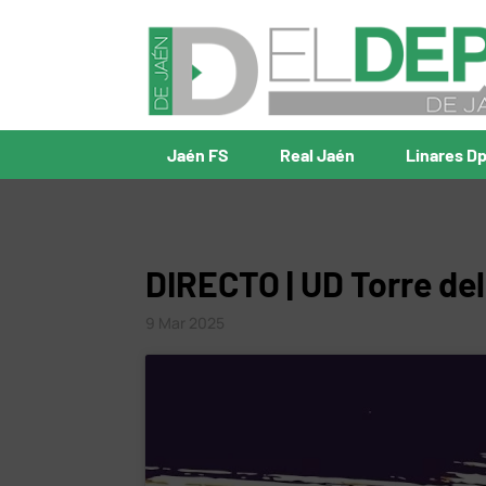
Jaén FS
Real Jaén
Linares D
DIRECTO | UD Torre del
9 Mar 2025