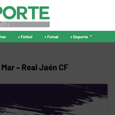
ptvo
+ Fútbol
+ Futsal
+ Deporte
 Mar – Real Jaén CF