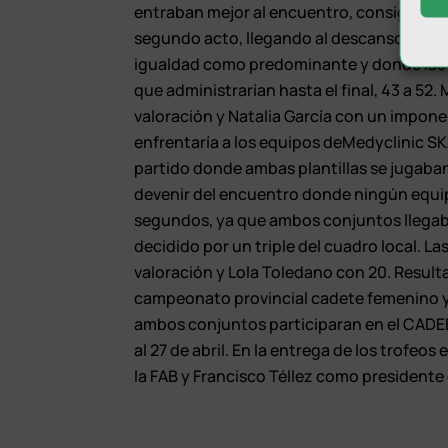
entraban mejor al encuentro, consiguiendo
segundo acto, llegando al descanso con u
igualdad como predominante y donde las 
que administrarían hasta el final, 43 a 52.
valoración y Natalia García con un impone
enfrentaría a los equipos deMedyclinic S
partido donde ambas plantillas se jugaban l
devenir del encuentro donde ningún equipo
segundos, ya que ambos conjuntos llegaba
decidido por un triple del cuadro local. L
valoración y Lola Toledano con 20. Resu
campeonato provincial cadete femenino
ambos conjuntos participaran en el CADE
al 27 de abril. En la entrega de los trofe
la FAB y Francisco Téllez como presidente