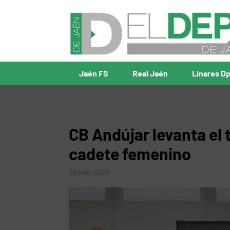
Jaén FS
Real Jaén
Linares D
CB Andújar levanta el
cadete femenino
25 Mar 2025