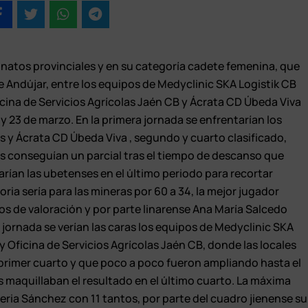
eonatos provinciales y en su categoría cadete femenina, que
 Andújar, entre los equipos de Medyclinic SKA Logistik CB
cina de Servicios Agrícolas Jaén CB y Ácrata CD Úbeda Viva
2 y 23 de marzo. En la primera jornada se enfrentarían los
y Ácrata CD Úbeda Viva , segundo y cuarto clasificado,
ses conseguían un parcial tras el tiempo de descanso que
emarían las ubetenses en el último periodo para recortar
toria sería para las mineras por 60 a 34, la mejor jugador
os de valoración y por parte linarense Ana María Salcedo
a jornada se verían las caras los equipos de Medyclinic SKA
r y Oficina de Servicios Agrícolas Jaén CB, donde las locales
 primer cuarto y que poco a poco fueron ampliando hasta el
nas maquillaban el resultado en el último cuarto. La máxima
leria Sánchez con 11 tantos, por parte del cuadro jienense su