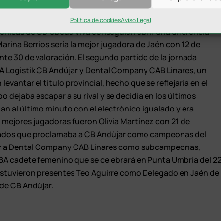
 una ventaja siete puntos, mejorarían las capitalinas en el
na mínima venta. Se reanudaría el encuentro con la
Política de cookies
Aviso Legal
chicas de CD Úbeda Viva conseguían abrir una diferencia
 Marina Berrios sería la mejor jugadora de Jaén con 12 de
nte 30 de valoración. El segundo partido de la jornada
KA Logistik CB Andújar y Dental Company CAB Linares, un
evantar el título provincial, hecho que se reflejaría en el
 dejaba escapar a su rival y se decidía en los últimos
n al último minuto con el electrónico igualado y era
as mejores jugadoras fueron Olivia Martínez con 21 de
ltados que proclamaba a CB Andújar como campeonas del
 y a Dental Company CAB Linares como subcampeonas,
BA cadete femenino que se celebrará en Punta Umbría del 2
os estuvieron presentes Teo Aguirre como Delegado en Jaén de
 de CB Andújar.