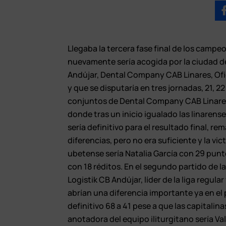
Llegaba la tercera fase final de los camp
nuevamente sería acogida por la ciudad de
Andújar, Dental Company CAB Linares, Ofi
y que se disputaría en tres jornadas, 21, 2
conjuntos de Dental Company CAB Linares 
donde tras un inicio igualado las linaren
sería definitivo para el resultado final, r
diferencias, pero no era suficiente y la vic
ubetense sería Natalia García con 29 punt
con 18 réditos. En el segundo partido de l
Logistik CB Andújar, líder de la liga regula
abrían una diferencia importante ya en el
definitivo 68 a 41 pese a que las capitali
anotadora del equipo iliturgitano sería Va