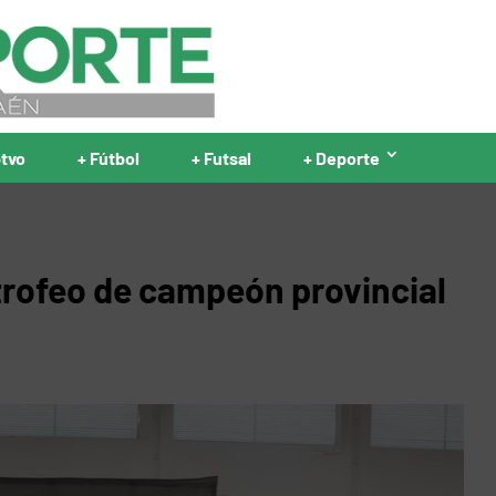
ptvo
+ Fútbol
+ Futsal
+ Deporte
 trofeo de campeón provincial