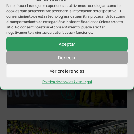
Para ofrecer las mejores experiencias, utilizamos tecnologías como las
cookies para almacenar y/o acceder a la información del dispositivo. El
consentimiento de estas tecnologías nos permitirá procesar datos como
NOTICIAS RELACIONADAS
el comportamiento de navegación o las identificaciones únicas en este
sitio. No consentir o retirar el consentimiento, puede afectar
negativamente a ciertas características y funciones.
Aceptar
Denegar
Ver preferencias
Política de cookies
Aviso Legal
Inter JP Financial disputará el Trofeo del Olivo