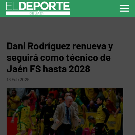
Dani Rodríguez renueva y
seguirá como técnico de
Jaén FS hasta 2028
13 Feb 2025