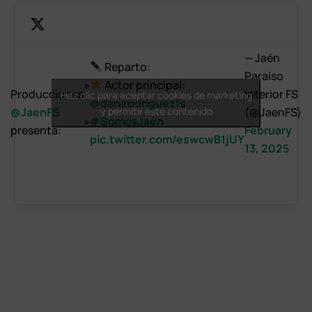
— Jaén
Reparto:
Paraíso
»
Actor principal:
Producciones
Interior FS
Haz clic para aceptar cookies de marketing
@danirodriguezfs
@JaenFS
y permitir este contenido
(@JaenFS)
»
#SomosJaén
presenta:
February
pic.twitter.com/eswcwB1jUY
13, 2025